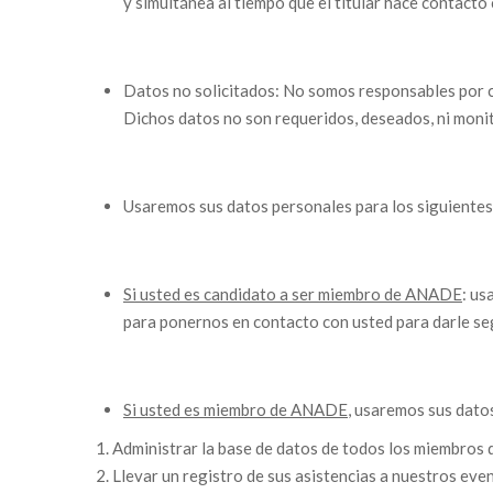
y simultánea al tiempo que el titular hace contacto
Datos no solicitados: No somos responsables por c
Dichos datos no son requeridos, deseados, ni monit
Usaremos sus datos personales para los siguientes 
Si usted es candidato a ser miembro de ANADE
: us
para ponernos en contacto con usted para darle seg
Si usted es miembro de ANADE
, usaremos sus dato
Administrar la base de datos de todos los miembros d
Llevar un registro de sus asistencias a nuestros eve