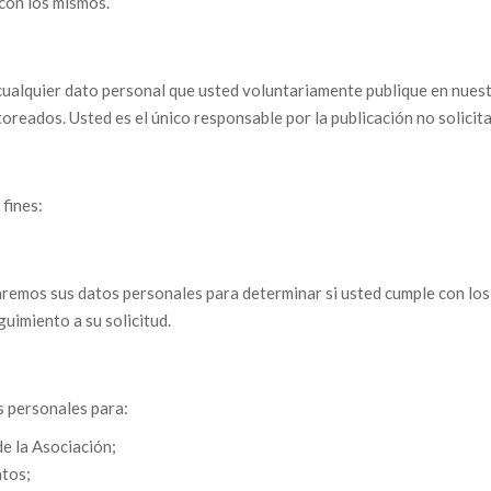
 con los mismos.
ualquier dato personal que usted voluntariamente publique en nuestr
oreados. Usted es el único responsable por la publicación no solicit
fines:
aremos sus datos personales para determinar si usted cumple con los
uimiento a su solicitud.
s personales para:
e la Asociación;
ntos;