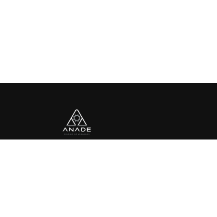
Av. Paseo de las Palmas No. 765, Despacho 702,
Lomas de Chapultepec, 11000 Ciudad de México, CDMX
Noticias
Contacto
Aviso de privacidad
Términos y condi