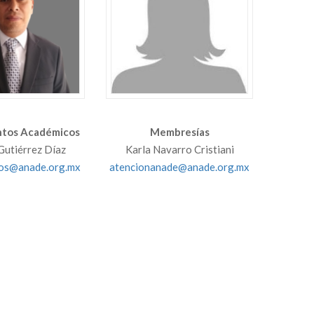
tos Académicos
Membresías
Gutiérrez Díaz
Karla Navarro Cristiani
os@anade.org.mx
atencionanade@anade.org.mx