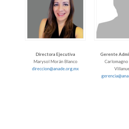
Directora Ejecutiva
Gerente Admin
Marysol Morán Blanco
Carlomagno
direccion@anade.org.mx
Villanu
gerencia@ana