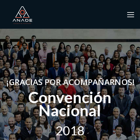
¡GRACIAS POR ACOMPAÑARNOS!
Convención
Nacional
2018