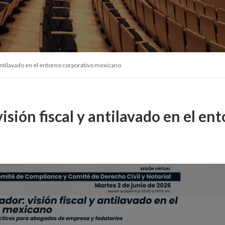
 antilavado en el entorno corporativo mexicano
isión fiscal y antilavado en el en