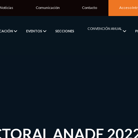
Noticias
Comunicación
Contacto
Acceso Int
CONVENCIÓN ANUAL
ICACIÓN
EVENTOS
SECCIONES
P
CTORAL ANADE 202