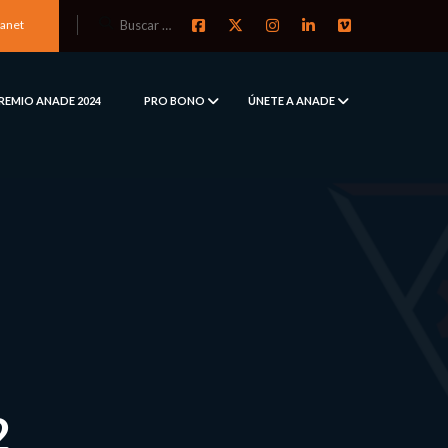
ranet
REMIO ANADE 2024
PRO BONO
ÚNETE A ANADE
2