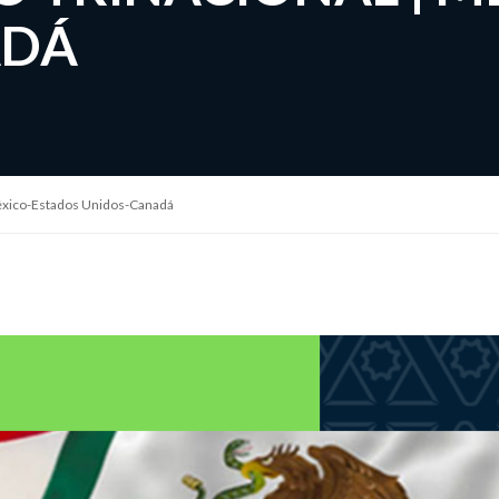
ADÁ
México-Estados Unidos-Canadá