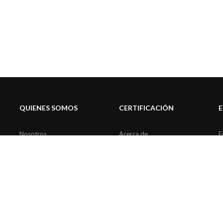
QUIENES SOMOS
CERTIFICACIÓN
Nosotros
Acerca de
E
Comités de trabajo
Pro Bono
Alianzas
ciones