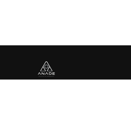
Av. Paseo de las Palmas No. 765, Despacho 702,
Lomas de Chapultepec, 11000 Ciudad de México, CDMX
Noticias
Contacto
Aviso de privacidad
Términos y condi