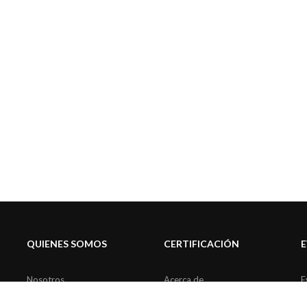
QUIENES SOMOS
CERTIFICACIÓN
Nosotros
Acerca de
E
Comités de trabajo
Pro Bono