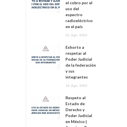
el cobro por el
uso del
espectro
radioeléctrico
en el país
31
Ago
2023
Exhorto a
respetar al
Poder Judicial
de la federación
y sus
integrantes
14
Ago
2023
Respeto al
Estado de
Derecho y
Poder Judicial
en México |