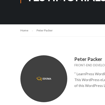
Home
Peter Packer
Peter Packer
FRONT-END DEVELO
“ LearnPress WordPr
This WordPress eLea
of this WordPress L