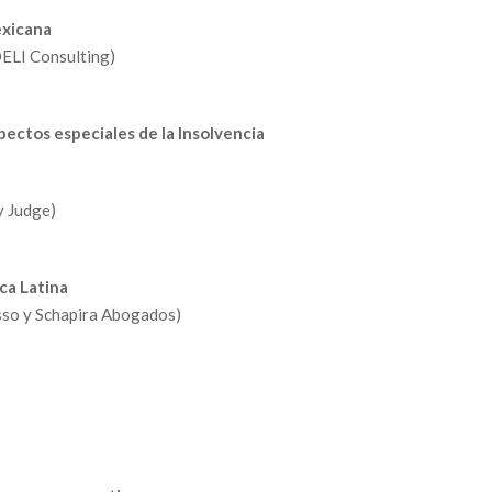
exicana
OELI Consulting)
ectos especiales de la Insolvencia
y Judge)
ca Latina
asso y Schapira Abogados)