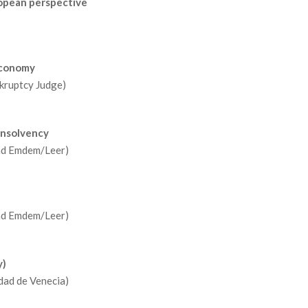
ropean perspective
 economy
kruptcy Judge)
 insolvency
dad Emdem/Leer)
dad Emdem/Leer)
y)
dad de Venecia)