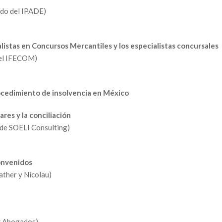
ado del IPADE)
alistas en Concursos Mercantiles y los especialistas concursales
del IFECOM)
ocedimiento de insolvencia en México
ares y la conciliación
 de SOELI Consulting)
convenidos
ather y Nicolau)
nz Abogados)