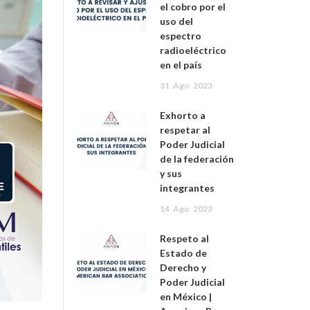
el cobro por el
uso del
espectro
radioeléctrico
en el país
31
Ago
2023
Exhorto a
respetar al
Poder Judicial
de la federación
y sus
integrantes
14
Ago
2023
Respeto al
Estado de
Derecho y
Poder Judicial
en México |